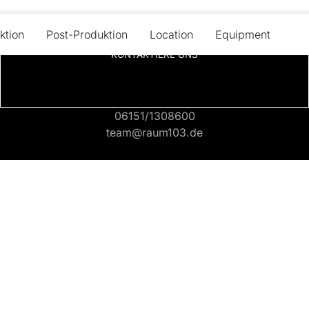
ktion
Post-Produktion
Location
Equipment
KONTAKTIERE UNS
06151/1308600
team@raum103.de